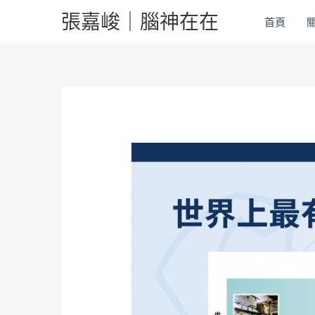
跳
張嘉峻｜腦神在在
首頁
至
主
要
內
容