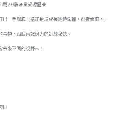
2.0腦容量記憶體🧠
打出一手爛牌，還能逆境成長翻轉命運，創造價值。」
的事物，跟腦內記憶力的訓練秘訣。
帶來不同的視野👀！
助啊！