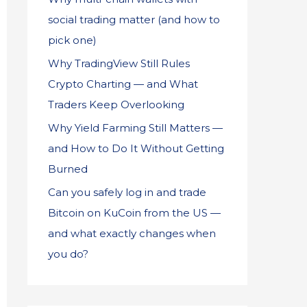
social trading matter (and how to
pick one)
Why TradingView Still Rules
Crypto Charting — and What
Traders Keep Overlooking
Why Yield Farming Still Matters —
and How to Do It Without Getting
Burned
Can you safely log in and trade
Bitcoin on KuCoin from the US —
and what exactly changes when
you do?