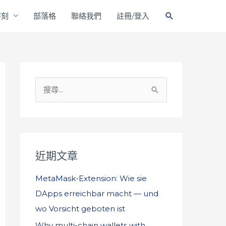
搜
時刻
部落格
聯絡我們
註冊/登入
尋
搜
尋
關
鍵
字
近期文章
:
MetaMask-Extension: Wie sie
DApps erreichbar macht — und
wo Vorsicht geboten ist
Why multi-chain wallets with