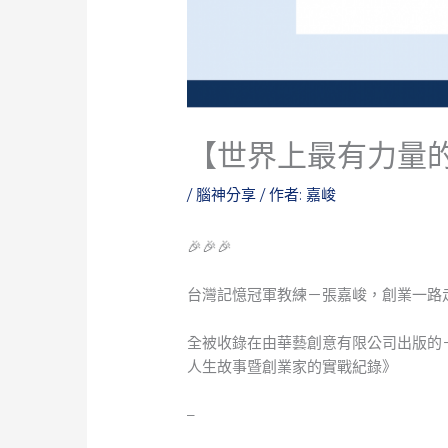
【世界上最有力量
/
腦神分享
/ 作者:
嘉峻
🎉🎉🎉
台灣記憶冠軍教練－張嘉峻，創業一路
全被收錄在由華藝創意有限公司出版的－
人生故事暨創業家的實戰紀錄》
–