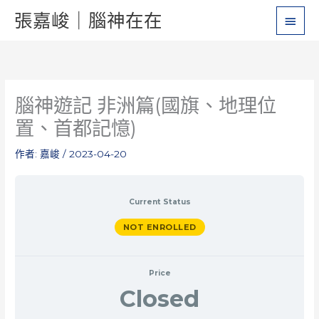
跳
主
張嘉峻｜腦神在在
至
要
主
要
選
內
單
容
腦神遊記 非洲篇(國旗、地理位
置、首都記憶)
作者:
嘉峻
/
2023-04-20
Current Status
NOT ENROLLED
Price
Closed