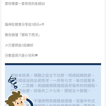
那你需要一套有效的系統🙌
腦神近期會分享這3招✌️✊🤚
教你搞懂「鄭和下西洋」
🎉只要把這3招練好
分數提高只是小兒科💖