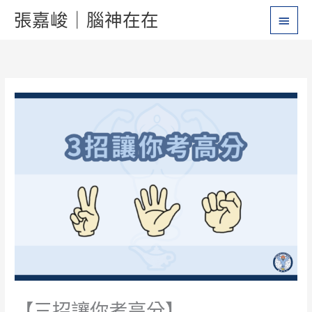
跳
主
張嘉峻｜腦神在在
至
要
主
要
選
內
單
容
【三招讓你考高分】