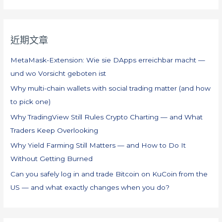
關
鍵
近期文章
字
:
MetaMask-Extension: Wie sie DApps erreichbar macht —
und wo Vorsicht geboten ist
Why multi-chain wallets with social trading matter (and how
to pick one)
Why TradingView Still Rules Crypto Charting — and What
Traders Keep Overlooking
Why Yield Farming Still Matters — and How to Do It
Without Getting Burned
Can you safely log in and trade Bitcoin on KuCoin from the
US — and what exactly changes when you do?