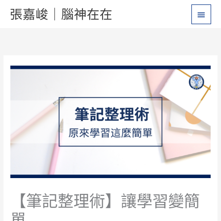
跳
主
張嘉峻｜腦神在在
至
要
主
要
選
內
單
容
【筆記整理術】讓學習變簡
單