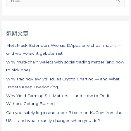
搜
尋
關
鍵
近期文章
字
:
MetaMask-Extension: Wie sie DApps erreichbar macht —
und wo Vorsicht geboten ist
Why multi-chain wallets with social trading matter (and how
to pick one)
Why TradingView Still Rules Crypto Charting — and What
Traders Keep Overlooking
Why Yield Farming Still Matters — and How to Do It
Without Getting Burned
Can you safely log in and trade Bitcoin on KuCoin from the
US — and what exactly changes when you do?