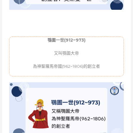
鶚圖一世(912~973)
又叫鶚圖大帝
為神聖羅馬帝國(962~1806)的創立者