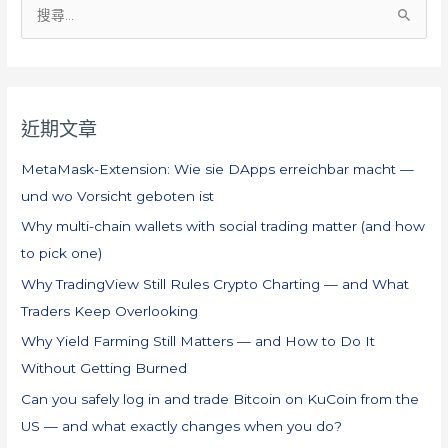
搜
尋
關
鍵
近期文章
字
:
MetaMask-Extension: Wie sie DApps erreichbar macht —
und wo Vorsicht geboten ist
Why multi-chain wallets with social trading matter (and how
to pick one)
Why TradingView Still Rules Crypto Charting — and What
Traders Keep Overlooking
Why Yield Farming Still Matters — and How to Do It
Without Getting Burned
Can you safely log in and trade Bitcoin on KuCoin from the
US — and what exactly changes when you do?