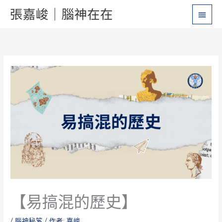
跳
主
張嘉峻｜腦神在在
至
要
主
要
選
內
單
容
【易搞混的歷史】
/
腦神秘笈
/ 作者:
嘉峻