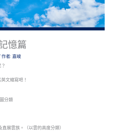
記憶篇
/ 作者:
嘉峻
呢？
其英文縮寫吧！
雲圖分類
及直展雲族。（以雲的高度分類）