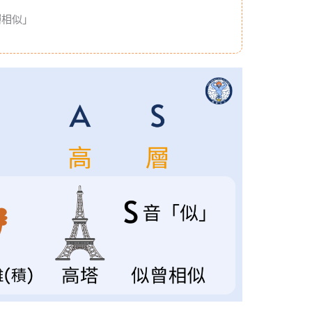
層
相似」