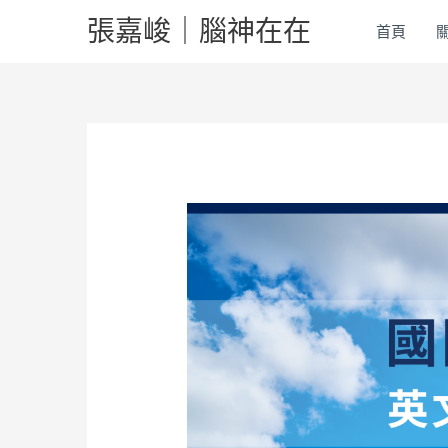
跳
張嘉峻｜腦神在在
首頁
至
主
要
內
容