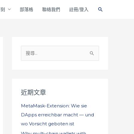
搜
時刻
部落格
聯絡我們
註冊/登入
尋
搜
尋
關
鍵
字
近期文章
:
MetaMask-Extension: Wie sie
DApps erreichbar macht — und
wo Vorsicht geboten ist
Why multi-chain wallets with