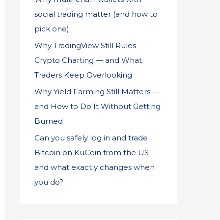
social trading matter (and how to
pick one)
Why TradingView Still Rules
Crypto Charting — and What
Traders Keep Overlooking
Why Yield Farming Still Matters —
and How to Do It Without Getting
Burned
Can you safely log in and trade
Bitcoin on KuCoin from the US —
and what exactly changes when
you do?