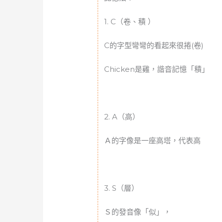
1. C（卷、積 ）
C的字型彎彎的看起來很捲(卷)
Chicken是雞，諧音記憶「積」
2. A（高）
Ａ的字像是一座高塔，代表高
3. S（層）
Ｓ的發音像「似」，