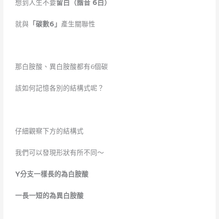
想到人生不要
留白（
諧音 6
白）
就與
「碳數6」
產生關聯性
那白胺酸、異白胺酸都有
6
個碳
該如何記憶各別的結構式呢？
仔細觀察下方的結構式
我們可以發現形狀有所不同～
Y
分支一樣長的為白胺酸
一長一短的為異白胺酸