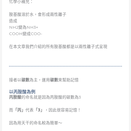
化學小補充：
胺基酸溶於水，會形成兩性離子
造成
NH2變為NH3+
COOH變成COO-
在本文章我們介紹的所有胺基酸都是以兩性離子式呈現
接者以
碳數
為主，運用
碳數
來幫助記憶
以丙胺酸為例
丙胺酸
的命名就是因為丙胺酸的碳數為3
而
「丙」
代表
「3」
，因此很容易記憶！
因為用天干的命名較為簡單～