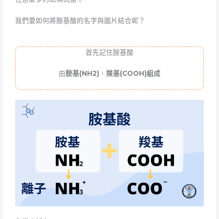
我們要如何將胺基酸的名字與圖片結合呢？
首先記住胺基酸
由
胺基
(NH2)
、
羧基
(COOH)
組成