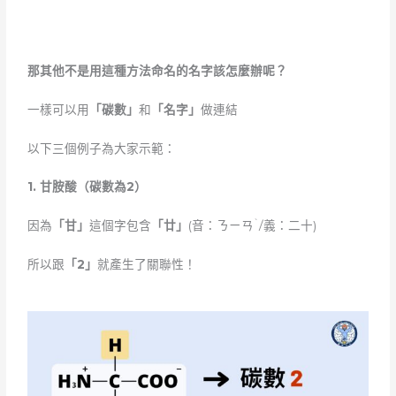
那其他不是用這種方法命名的名字該怎麼辦呢？
一樣可以用
「碳數」
和
「名字」
做連結
以下三個例子為大家示範：
1.
甘胺酸（碳數為
2）
ˋ
因為
「甘」
這個字包含
「廿」
(音：ㄋㄧㄢ
/義：二十)
所以跟
「
2」
就產生了關聯性！