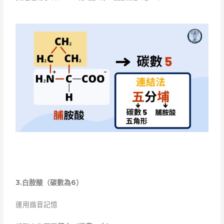
3.
白胺酸（碳數為
6）
運用諧音記憶