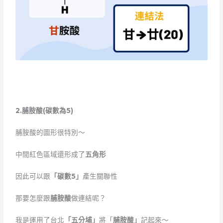
2.
脯胺酸
(
碳數為
5)
脯胺酸的圖形很特別～
中間紅色區域還形成了
五角形
因此可以跟
「碳數5」
產生關聯性
那要怎麼跟
脯胺酸
做連結呢？
我是運用了台北
「五分埔」
將「
脯胺酸」
記起來～