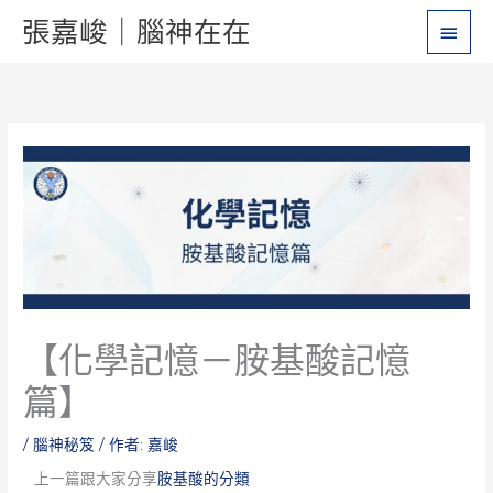
跳
主
張嘉峻｜腦神在在
至
要
主
要
選
內
單
容
【化學記憶－胺基酸記憶
篇】
/
腦神秘笈
/ 作者:
嘉峻
上一篇跟大家分享
胺基酸的分類