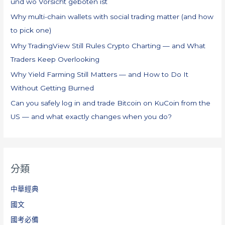
und wo Vorsicht geboten ist
Why multi-chain wallets with social trading matter (and how
to pick one)
Why TradingView Still Rules Crypto Charting — and What
Traders Keep Overlooking
Why Yield Farming Still Matters — and How to Do It
Without Getting Burned
Can you safely log in and trade Bitcoin on KuCoin from the
US — and what exactly changes when you do?
分類
中華經典
國文
國考必備