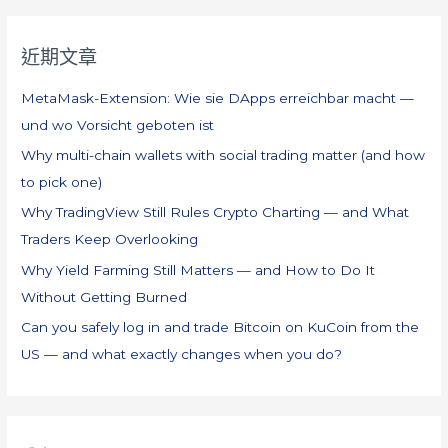
關
鍵
近期文章
字
:
MetaMask-Extension: Wie sie DApps erreichbar macht —
und wo Vorsicht geboten ist
Why multi-chain wallets with social trading matter (and how
to pick one)
Why TradingView Still Rules Crypto Charting — and What
Traders Keep Overlooking
Why Yield Farming Still Matters — and How to Do It
Without Getting Burned
Can you safely log in and trade Bitcoin on KuCoin from the
US — and what exactly changes when you do?