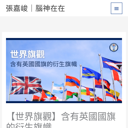
跳
主
張嘉峻｜腦神在在
至
要
主
要
選
內
單
容
【世界旗觀】含有英國國旗
的衍生旗幟